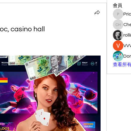
會員
Pri
Pricemi
Ch
oc, casino hall
Chengg
roll
VVV
Don
查看所有