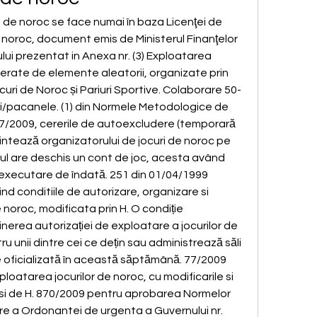
i de noroc se face numai în baza Licenţei de 
e noroc, document emis de Ministerul Finanţelor 
ui prezentat in Anexa nr. (3) Exploatarea 
nerate de elemente aleatorii, organizate prin 
curi de Noroc și Pariuri Sportive. Colaborare 50-
ri/pacanele. (1) din Normele Metodologice de 
77/2009, cererile de autoexcludere (temporară 
ntează organizatorului de jocuri de noroc pe 
ul are deschis un cont de joc, acesta având 
n executare de îndată. 251 din 01/04/1999 
nd conditiile de autorizare, organizare si 
 noroc, modificata prin H. O condiție 
nerea autorizației de exploatare a jocurilor de 
tru unii dintre cei ce dețin sau administrează săli 
ge oficializată în această săptămână. 77/2009 
ploatarea jocurilor de noroc, cu modificarile si 
 si de H. 870/2009 pentru aprobarea Normelor 
e a Ordonantei de urgenta a Guvernului nr. 