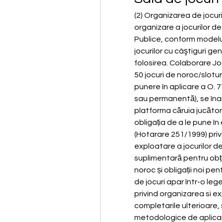
(2) Organizarea de jocur
organizare a jocurilor d
Publice, conform modelul
jocurilor cu câştiguri ge
folosirea. Colaborare Jo
50 jocuri de noroc/slotu
punere în aplicare a O. 
sau permanentă), se înai
platforma căruia jucător
obligația de a le pune î
(Hotarare 251/1999) privi
exploatare a jocurilor de
suplimentară pentru obți
noroc și obligații noi pen
de jocuri apar într-o le
privind organizarea si ex
completarile ulterioare,
metodologice de aplicar