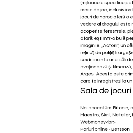
(mijloacele specifice pot f
mese de joc, inclusiv inst
jocuri de noroc oferă o 
vedere al drogului este m
acoperite ferestrele, pie
afară; ești într-o bulă pe
imaginile. „Actorii”, un b
reţinuţi de poliţişti arge
sex în incinta unei săli d
ovaţionează şi filmează, s
Argeș.  Acesta este prim
care te inregistrezi la u
Sala de jocuri
Noi acceptăm: Bitcoin, 
Maestro, Skrill, Neteller
Webmoney<br>
Pariuri online - Betsson