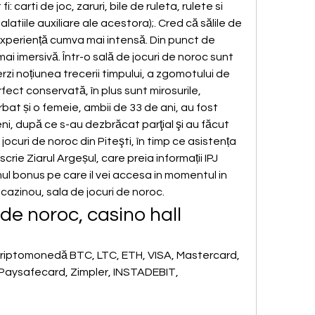
i: carti de joc, zaruri, bile de ruleta, rulete si 
alatiile auxiliare ale acestora);. Cred că sălile de 
experiență cumva mai intensă. Din punct de 
ai imersivă. Într-o sală de jocuri de noroc sunt 
rzi noțiunea trecerii timpului, a zgomotului de 
rfect conservată, în plus sunt mirosurile, 
ărbat și o femeie, ambii de 33 de ani, au fost 
șeni, după ce s-au dezbrăcat parţial şi au făcut 
e jocuri de noroc din Piteşti, în timp ce asistența 
crie Ziarul Argeșul, care preia informații IPJ 
ul bonus pe care il vei accesa in momentul in 
n cazinou, sala de jocuri de noroc.
 de noroc, casino hall
criptomonedă BTC, LTC, ETH, VISA, Mastercard, 
, Paysafecard, Zimpler, INSTADEBIT, 