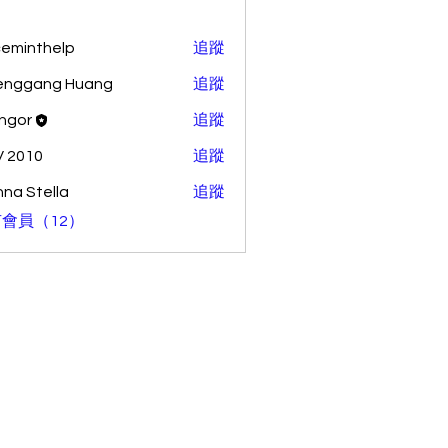
ceminthelp
追蹤
nthelp
enggang Huang
追蹤
ang Huang
ingor
追蹤
 2010
追蹤
na Stella
追蹤
會員（12）