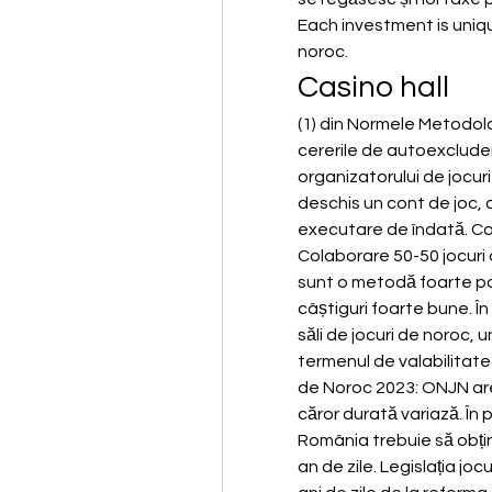
Each investment is unique
noroc.
Casino hall
(1) din Normele Metodolo
cererile de autoexclude
organizatorului de jocuri
deschis un cont de joc, 
executare de îndată. Col
Colaborare 50-50 jocuri 
sunt o metodă foarte po
câștiguri foarte bune. Î
săli de jocuri de noroc, un
termenul de valabilitate a
de Noroc 2023: ONJN are 
căror durată variază. În 
România trebuie să obțină
an de zile. Legislația joc