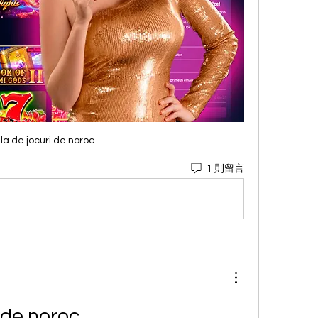
la de jocuri de noroc
1 則留言
 de noroc