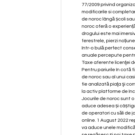
77/2009 privind organiza
modificarile si completari
de noroc lângă școli sau l
noroc oferă o experiență
drogului este mai imersiv
ferestrele, pierzi noțiune
într-o bulă perfect conser
anuale percepute pentru a
Taxe aferente licenţei de
Pentru pariurile în cotă f
de noroc sau al unui ca
fie analizată piaţa şi co
la activ platforme de înc
Jocurile de noroc sunt 
aduce adesea și câștigur
de operatori cu săli de joc
online. 1 August 2022 r
va aduce unele modificări
se regăsesc și noi taxe p