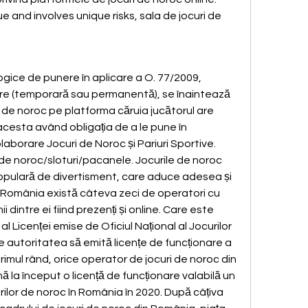
 and involves unique risks, sala de jocuri de 
gice de punere în aplicare a O. 77/2009, 
re (temporară sau permanentă), se înaintează 
 de noroc pe platforma căruia jucătorul are 
acesta având obligația de a le pune în 
aborare Jocuri de Noroc și Pariuri Sportive. 
de noroc/sloturi/pacanele. Jocurile de noroc 
pulară de divertisment, care aduce adesea și 
n România există câteva zeci de operatori cu 
ii dintre ei fiind prezenți și online. Care este 
l Licenței emise de Oficiul Național al Jocurilor 
autoritatea să emită licențe de funcționare a 
primul rând, orice operator de jocuri de noroc din 
 la început o licență de funcționare valabilă un 
urilor de noroc în România în 2020. După câțiva 