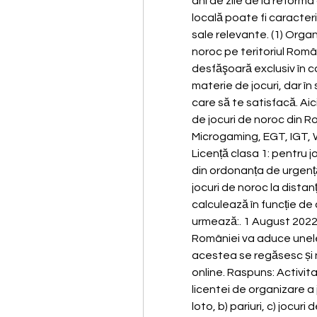
ani de zile de la reforma
locală poate fi caracteri
sale relevante. (1) Organ
noroc pe teritoriul Româ
desfăşoară exclusiv în con
materie de jocuri, dar în
care să te satisfacă. Aic
de jocuri de noroc din Ro
Microgaming, EGT, IGT, Wil
Licență clasa 1: pentru jo
din ordonanța de urgenț
jocuri de noroc la distan
calculează în funcție de 
urmează:. 1 August 2022
României va aduce unele mo
acestea se regăsesc și n
online. Raspuns: Activita
licentei de organizare a 
loto, b) pariuri, c) jocuri