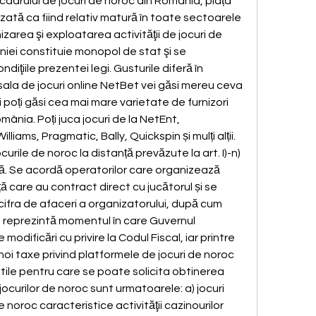
 cadrului de jocuri de noroc din România, piața 
zată ca fiind relativ matură în toate sectoarele 
izarea şi exploatarea activităţii de jocuri de 
niei constituie monopol de stat şi se 
diţiile prezentei legi. Gusturile diferă în 
 sala de jocuri online NetBet vei găsi mereu ceva 
i poți găsi cea mai mare varietate de furnizori 
mânia. Poți juca jocuri de la NetEnt, 
liams, Pragmatic, Bally, Quickspin și mulți alții. 
curile de noroc la distanță prevăzute la art. I)-n) 
ă. Se acordă operatorilor care organizează 
ță care au contract direct cu jucătorul și se 
cifra de afaceri a organizatorului, după cum 
 reprezintă momentul în care Guvernul 
dificări cu privire la Codul Fiscal, iar printre 
oi taxe privind platformele de jocuri de noroc 
tile pentru care se poate solicita obtinerea 
jocurilor de noroc sunt urmatoarele: a) jocuri 
 de noroc caracteristice activităţii cazinourilor 