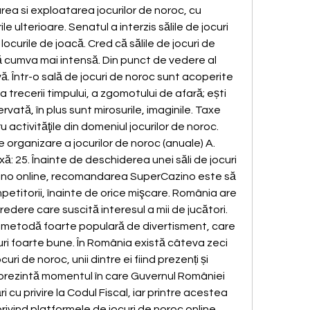
rea si exploatarea jocurilor de noroc, cu 
le ulterioare. Senatul a interzis sălile de jocuri 
ocurile de joacă. Cred că sălile de jocuri de 
 cumva mai intensă. Din punct de vedere al 
ă. Într-o sală de jocuri de noroc sunt acoperite 
a trecerii timpului, a zgomotului de afară; ești 
vată, în plus sunt mirosurile, imaginile. Taxe 
ctivităţile din domeniul jocurilor de noroc. 
 organizare a jocurilor de noroc (anuale) A. 
ixă: 25. Înainte de deschiderea unei săli de jocuri 
sino online, recomandarea SuperCazino este să 
mpetitorii, înainte de orice mişcare. România are 
redere care suscită interesul a mii de jucători. 
o metodă foarte populară de divertisment, care 
i foarte bune. În România există câteva zeci 
uri de noroc, unii dintre ei fiind prezenți și 
eprezintă momentul în care Guvernul României 
 cu privire la Codul Fiscal, iar printre acestea 
rivind platformele de jocuri de noroc online. 