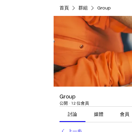
首頁
群組
Group
Group
公開
·
12 位會員
討論
媒體
會員
上一步