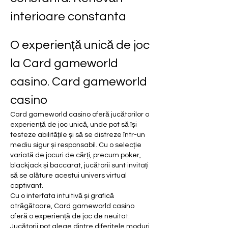
interioare constanta
O experiență unică de joc 
la Card gameworld 
casino. Card gameworld 
casino
Card gameworld casino oferă jucătorilor o 
experiență de joc unică, unde pot să își 
testeze abilitățile și să se distreze într-un 
mediu sigur și responsabil. Cu o selecție 
variată de jocuri de cărți, precum poker, 
blackjack și baccarat, jucătorii sunt invitați 
să se alăture acestui univers virtual 
captivant.
Cu o interfata intuitivă și grafică 
atrăgătoare, Card gameworld casino 
oferă o experiență de joc de neuitat. 
Jucătorii pot alege dintre diferitele moduri 