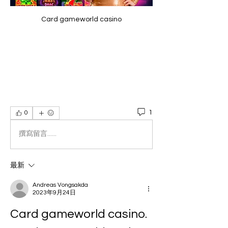
Card gameworld casino
1
0
撰寫留言......
最新
Andreas Vongsakda
2023年9月24日
Card gameworld casino. 