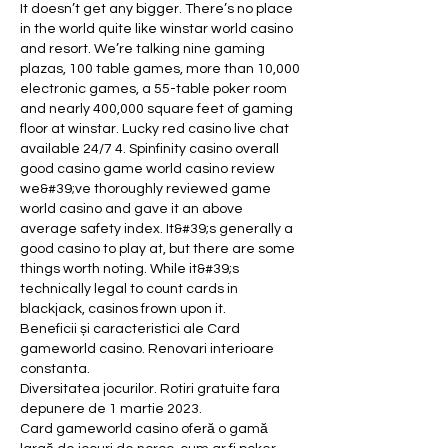
It doesn’t get any bigger. There’s no place 
in the world quite like winstar world casino 
and resort. We’re talking nine gaming 
plazas, 100 table games, more than 10,000 
electronic games, a 55-table poker room 
and nearly 400,000 square feet of gaming 
floor at winstar. Lucky red casino live chat 
available 24/7 4. Spinfinity casino overall 
good casino game world casino review 
we&#39;ve thoroughly reviewed game 
world casino and gave it an above 
average safety index. It&#39;s generally a 
good casino to play at, but there are some 
things worth noting. While it&#39;s 
technically legal to count cards in 
blackjack, casinos frown upon it. 
Beneficii și caracteristici ale Card 
gameworld casino. Renovari interioare 
constanta.
Diversitatea jocurilor. Rotiri gratuite fara 
depunere de 1 martie 2023.
Card gameworld casino oferă o gamă 