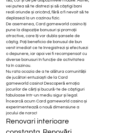
tău, cât și de pe dispozitivele mobile. Astfel, 
vei putea să te distrezi și să câștigi bani 
reali oriunde și oricând, fără a fi nevoit să te 
deplasezi la un cazinou fizic.
De asemenea, Card gameworld casino îți 
pune la dispoziție bonusuri și promoții 
atractive, care îți vor dubla șansele de 
câștig. Poți beneficia de bonusul de bun 
venit imediat ce te înregistrezi și efectuezi 
o depunere, iar apoi vei fi recompensat cu 
diverse bonusuri în funcție de activitatea 
ta în cazinou.
Nu rata ocazia de a te alătura comunității 
de jucători entuziaști de la Card 
gameworld casino! Descoperă emoția 
jocurilor de cărți și bucură-te de câștiguri 
fabuloase într-un mediu sigur și legal. 
Încearcă acum Card gameworld casino și 
experimentează o nouă dimensiune a 
jocului de noroc!
Renovari interioare 
constanta. Renovări 