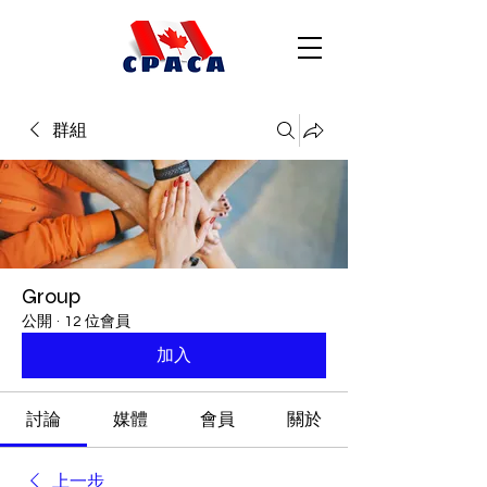
群組
Group
公開
·
12 位會員
加入
討論
媒體
會員
關於
上一步