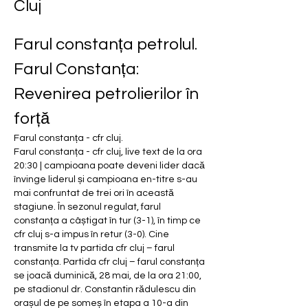
Cluj
Farul constanța petrolul. 
Farul Constanța: 
Revenirea petrolierilor în 
forță
Farul constanța - cfr cluj.
Farul constanța - cfr cluj, live text de la ora 
20:30 | campioana poate deveni lider dacă 
învinge liderul și campioana en-titre s-au 
mai confruntat de trei ori în această 
stagiune. În sezonul regulat, farul 
constanța a câștigat în tur (3-1), în timp ce 
cfr cluj s-a impus în retur (3-0). Cine 
transmite la tv partida cfr cluj – farul 
constanța. Partida cfr cluj – farul constanța 
se joacă duminică, 28 mai, de la ora 21:00, 
pe stadionul dr. Constantin rădulescu din 
orașul de pe someș în etapa a 10-a din 