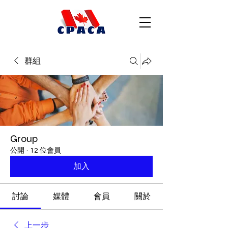
群組
Group
公開
·
12 位會員
加入
討論
媒體
會員
關於
上一步