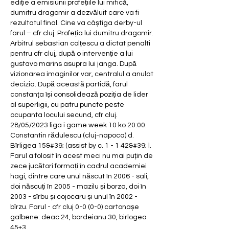
ediție a emisiunii profețiile lui mitică, 
dumitru dragomir a dezvăluit care va fi 
rezultatul final. Cine va câștiga derby-ul 
farul – cfr cluj. Profeția lui dumitru dragomir. 
Arbitrul sebastian colțescu a dictat penalti 
pentru cfr cluj, după o intervenție a lui 
gustavo marins asupra lui janga. După 
vizionarea imaginilor var, centralul a anulat 
decizia. După această partidă, farul 
constanța își consolidează poziția de lider 
al superligii, cu patru puncte peste 
ocupanta locului secund, cfr cluj. 
28/05/2023 liga i game week 10 ko 20:00. 
Constantin rădulescu (cluj-napoca) d. 
Bîrligea 15&#39; (assist by c. 1 - 1 42&#39; l. 
Farul a folosit în acest meci nu mai puțin de 
zece jucători formați în cadrul academiei 
hagi, dintre care unul născut în 2006 - sali, 
doi născuți în 2005 - mazilu și borza, doi în 
2003 - sîrbu și cojocaru și unul în 2002 - 
bîrzu. Farul - cfr cluj 0-0 (0-0) cartonașe 
galbene: deac 24, bordeianu 30, birlogea 
45+3. 