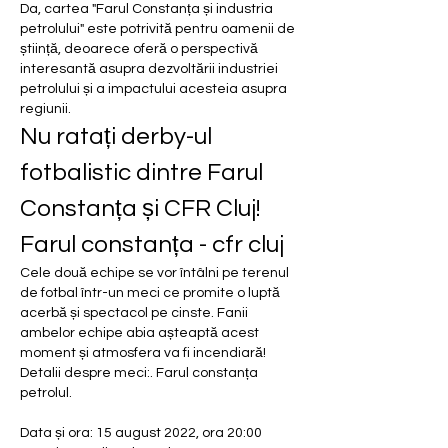
Da, cartea "Farul Constanța și industria 
petrolului" este potrivită pentru oamenii de 
știință, deoarece oferă o perspectivă 
interesantă asupra dezvoltării industriei 
petrolului și a impactului acesteia asupra 
regiunii.
Nu ratați derby-ul 
fotbalistic dintre Farul 
Constanța și CFR Cluj! 
Farul constanța - cfr cluj
Cele două echipe se vor întâlni pe terenul 
de fotbal într-un meci ce promite o luptă 
acerbă și spectacol pe cinste. Fanii 
ambelor echipe abia așteaptă acest 
moment și atmosfera va fi incendiară!
Detalii despre meci:. Farul constanța 
petrolul.
Data și ora: 15 august 2022, ora 20:00