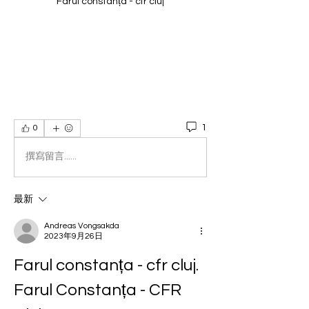
Farul constanța - cfr cluj
1
0
撰寫留言......
最新
Andreas Vongsakda
2023年9月26日
Farul constanța - cfr cluj. 
Farul Constanța - CFR 