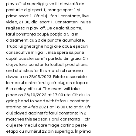
play-off-ul superligii și va fi televizată de 
posturile digi sport 1, orange sport 1 și 
prima sport 1. Cfr cluj - farul constanța, live 
video, 21:30, digi sport 1. Constanțenii nu se 
regăsesc în play-off. De cealaltă parte, 
farul constanța ocupă poziția a 5-a în 
clasament, cu 28 de puncte acumulate. 
Trupa lui gheorghe hagi are două eșecuri 
consecutive în liga 1, însă speră să pună 
capăt acestei serii în partida din gruia. Cfr 
cluj vs farul constanta football predictions 
and statistics for this match of romania 
divizia a on 28/05/2023. Bilete disponibile 
la meciul dintre farul și cfr cluj, din etapa a 
5-a a play-off-ului. The event will take 
place on 28/10/2023 at 17:00 utc. Cfr cluj is 
going head to head with fc farul constanța 
starting on 4 feb 2021 at 18:00 utc at dr. Cfr 
cluj played against fc farul constanța in 2 
matches this season. Farul constanța – cfr 
cluj este meciul care trage cortina peste 
etapa cu numărul 22 din superliga. În prima 