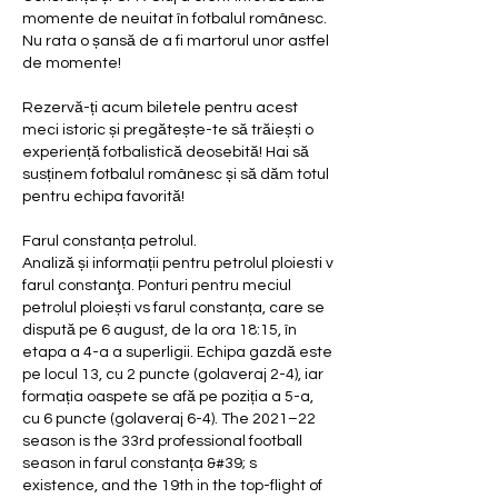
momente de neuitat în fotbalul românesc. 
Nu rata o șansă de a fi martorul unor astfel 
de momente!
Rezervă-ți acum biletele pentru acest 
meci istoric și pregătește-te să trăiești o 
experiență fotbalistică deosebită! Hai să 
susținem fotbalul românesc și să dăm totul 
pentru echipa favorită!
Farul constanța petrolul.
Analiză și informații pentru petrolul ploiesti v 
farul constanţa. Ponturi pentru meciul 
petrolul ploiești vs farul constanța, care se 
dispută pe 6 august, de la ora 18:15, în 
etapa a 4-a a superligii. Echipa gazdă este 
pe locul 13, cu 2 puncte (golaveraj 2-4), iar 
formația oaspete se afă pe poziția a 5-a, 
cu 6 puncte (golaveraj 6-4). The 2021–22 
season is the 33rd professional football 
season in farul constanța &#39; s 
existence, and the 19th in the top-flight of 