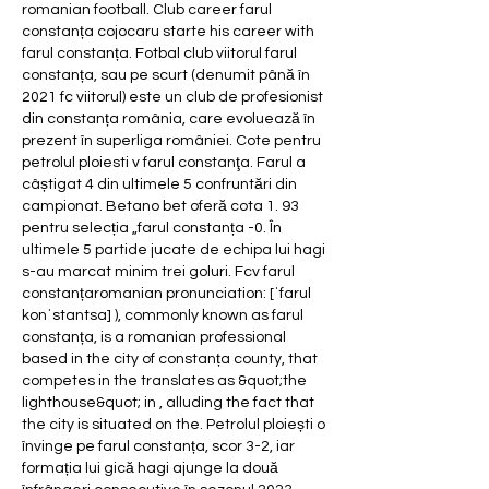
romanian football. Club career farul 
constanța cojocaru starte his career with 
farul constanța. Fotbal club viitorul farul 
constanța, sau pe scurt (denumit până în 
2021 fc viitorul) este un club de profesionist 
din constanța românia, care evoluează în 
prezent în superliga româniei. Cote pentru 
petrolul ploiesti v farul constanţa. Farul a 
câștigat 4 din ultimele 5 confruntări din 
campionat. Betano bet oferă cota 1. 93 
pentru selecția „farul constanța -0. În 
ultimele 5 partide jucate de echipa lui hagi 
s-au marcat minim trei goluri. Fcv farul 
constanțaromanian pronunciation: [ˈfarul 
konˈstantsa] ), commonly known as farul 
constanța, is a romanian professional 
based in the city of constanța county, that 
competes in the translates as &quot;the 
lighthouse&quot; in , alluding the fact that 
the city is situated on the. Petrolul ploiești o 
învinge pe farul constanța, scor 3-2, iar 
formația lui gică hagi ajunge la două 