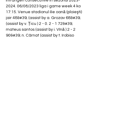
înfrângeri consecutive în sezonul 2023-
2024. 06/08/2023 liga i game week 4 ko 
17:15. Venue stadionul ilie oană (ploieşti) 
jair 48&#39; (assist by a. Grozav 68&#39; 
(assist by v. Țicu ) 2 - 0. 2 - 1 72&#39; 
mateus santos (assist by i. Vînă ) 2 - 2 
90&#39; n. Cârnat (assist by t. Irobiso 
90&#39;+3 (assist by v. Țicu ) 3 - 2. Live 
video farul – petrolul se vede la prima sport 
2scoruri live petrolul ploiești, rezultate și 
program meciuriechipa a arăt [pe net==] 
farul constanța vs rapid bucureşti în direct 
06/05/2023 00. Fc petrolul ploieşti is going 
head to head with fcv farul constanța 
starting on 6 aug 2023 at 15:15 utc at 
stadionul ilie oană stadium, ploiesti city, 
romania. Fc petrolul ploieşti played against 
fcv farul constanța in 1 matches this 
season. 
Meciul care atrage atenția întregii țări. 
Farul constanța - fcsb.
Fotbalul este pasiunea multor români și 
nimic nu reușește să atragă atenția lor mai 