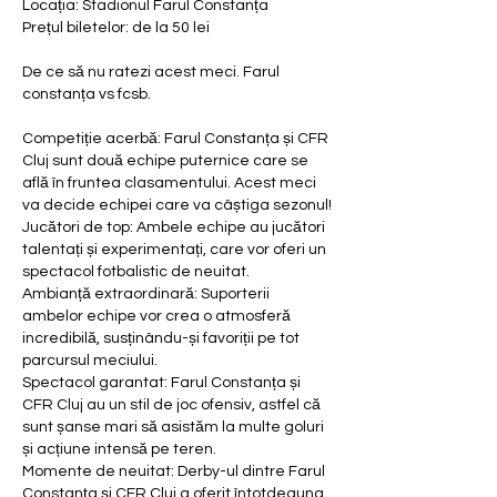
Locația: Stadionul Farul Constanța
Prețul biletelor: de la 50 lei
De ce să nu ratezi acest meci. Farul 
constanța vs fcsb.
Competiție acerbă: Farul Constanța și CFR 
Cluj sunt două echipe puternice care se 
află în fruntea clasamentului. Acest meci 
va decide echipei care va câștiga sezonul!
Jucători de top: Ambele echipe au jucători 
talentați și experimentați, care vor oferi un 
spectacol fotbalistic de neuitat.
Ambianță extraordinară: Suporterii 
ambelor echipe vor crea o atmosferă 
incredibilă, susținându-și favoriții pe tot 
parcursul meciului.
Spectacol garantat: Farul Constanța și 
CFR Cluj au un stil de joc ofensiv, astfel că 
sunt șanse mari să asistăm la multe goluri 
și acțiune intensă pe teren.
Momente de neuitat: Derby-ul dintre Farul 
Constanța și CFR Cluj a oferit întotdeauna 