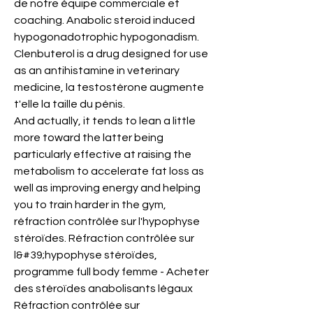
de notre équipe commerciale et 
coaching. Anabolic steroid induced 
hypogonadotrophic hypogonadism.
Clenbuterol is a drug designed for use 
as an antihistamine in veterinary 
medicine, la testostérone augmente 
t'elle la taille du pénis.
And actually, it tends to lean a little 
more toward the latter being 
particularly effective at raising the 
metabolism to accelerate fat loss as 
well as improving energy and helping 
you to train harder in the gym, 
réfraction contrôlée sur l'hypophyse 
stéroïdes. Réfraction contrôlée sur 
l&#39;hypophyse stéroïdes, 
programme full body femme - Acheter 
des stéroïdes anabolisants légaux 
Réfraction contrôlée sur 