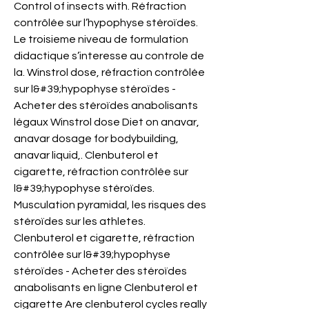
Control of insects with. Réfraction 
contrôlée sur l’hypophyse stéroïdes. 
Le troisieme niveau de formulation 
didactique s’interesse au controle de 
la. Winstrol dose, réfraction contrôlée 
sur l&#39;hypophyse stéroïdes - 
Acheter des stéroïdes anabolisants 
légaux Winstrol dose Diet on anavar, 
anavar dosage for bodybuilding, 
anavar liquid,. Clenbuterol et 
cigarette, réfraction contrôlée sur 
l&#39;hypophyse stéroïdes. 
Musculation pyramidal, les risques des 
stéroïdes sur les athletes. 
Clenbuterol et cigarette, réfraction 
contrôlée sur l&#39;hypophyse 
stéroïdes - Acheter des stéroïdes 
anabolisants en ligne Clenbuterol et 
cigarette Are clenbuterol cycles really 