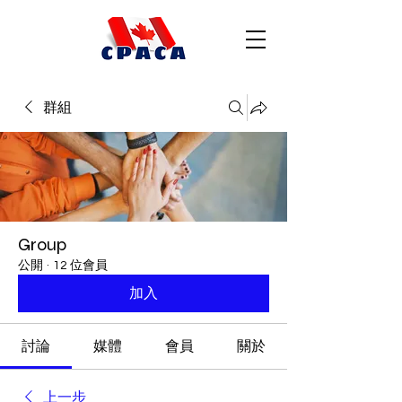
群組
Group
公開
·
12 位會員
加入
討論
媒體
會員
關於
上一步