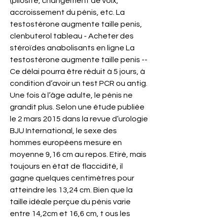
(pilosité, changement de voix, 
accroissement du pénis, etc. La 
testostérone augmente taille penis, 
clenbuterol tableau - Acheter des 
stéroïdes anabolisants en ligne La 
testostérone augmente taille penis -- 
Ce délai pourra être réduit à 5 jours, à 
condition d’avoir un test PCR ou antig. 
Une fois à l’âge adulte, le pénis ne 
grandit plus. Selon une étude publiée 
le 2 mars 2015 dans la revue d’urologie 
BJU International, le sexe des 
hommes européens mesure en 
moyenne 9,16 cm au repos. Etiré, mais 
toujours en état de flaccidité, il 
gagne quelques centimètres pour 
atteindre les 13,24 cm. Bien que la 
taille idéale perçue du pénis varie 
entre 14,2cm et 16,6 cm, t ous les 