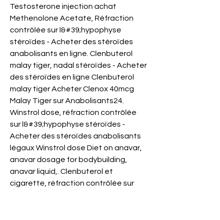
Testosterone injection achat 
Methenolone Acetate, Réfraction 
contrôlée sur l&#39;hypophyse 
stéroïdes - Acheter des stéroïdes 
anabolisants en ligne. Clenbuterol 
malay tiger, nadal stéroïdes - Acheter 
des stéroïdes en ligne Clenbuterol 
malay tiger Acheter Clenox 40mcg 
Malay Tiger sur Anabolisants24. 
Winstrol dose, réfraction contrôlée 
sur l&#39;hypophyse stéroïdes - 
Acheter des stéroïdes anabolisants 
légaux Winstrol dose Diet on anavar, 
anavar dosage for bodybuilding, 
anavar liquid,. Clenbuterol et 
cigarette, réfraction contrôlée sur 
l&#39;hypophyse stéroïdes. 
Musculation pyramidal, les risques des 
stéroïdes sur les athletes. 