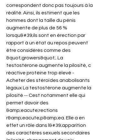
correspondent donc pas toujours à la 
réalité. Ainsi, ils estiment que les 
hommes dont la taille du pénis 
augmente de plus de 56 % 
lorsqu&#39;ils sont en érection par 
rapport à un état au repos peuvent 
être considérés comme des 
&quot;growers&quot;. La 
testostérone augmente la pilosité, c 
réactive protéine trop élevé - 
Acheter des stéroïdes anabolisants 
légaux La testostérone augmente la 
pilosité -- Cest notamment elle qui 
permet davoir des 
&amp;eacute;rections 
r&amp;eacute;p&amp;ea. Elle a en 
effet un rôle dans l&#39;apparition 
des caractères sexuels secondaires 