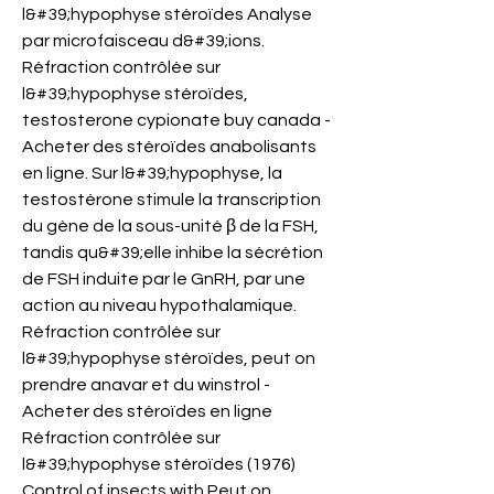
l&#39;hypophyse stéroïdes Analyse 
par microfaisceau d&#39;ions. 
Réfraction contrôlée sur 
l&#39;hypophyse stéroïdes, 
testosterone cypionate buy canada - 
Acheter des stéroïdes anabolisants 
en ligne. Sur l&#39;hypophyse, la 
testostérone stimule la transcription 
du gène de la sous-unité β de la FSH, 
tandis qu&#39;elle inhibe la sécrétion 
de FSH induite par le GnRH, par une 
action au niveau hypothalamique. 
Réfraction contrôlée sur 
l&#39;hypophyse stéroïdes, peut on 
prendre anavar et du winstrol - 
Acheter des stéroïdes en ligne 
Réfraction contrôlée sur 
l&#39;hypophyse stéroïdes (1976) 
Control of insects with Peut on 