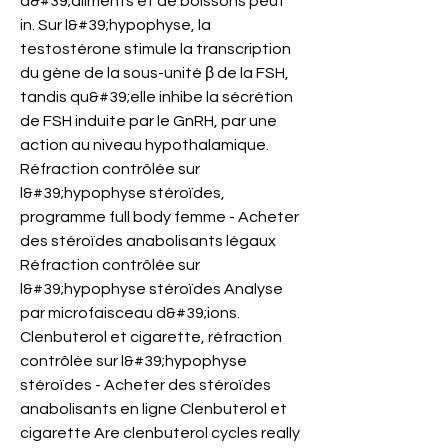
d&#39;aliments et de boissons peut 
in. Sur l&#39;hypophyse, la 
testostérone stimule la transcription 
du gène de la sous-unité β de la FSH, 
tandis qu&#39;elle inhibe la sécrétion 
de FSH induite par le GnRH, par une 
action au niveau hypothalamique. 
Réfraction contrôlée sur 
l&#39;hypophyse stéroïdes, 
programme full body femme - Acheter 
des stéroïdes anabolisants légaux 
Réfraction contrôlée sur 
l&#39;hypophyse stéroïdes Analyse 
par microfaisceau d&#39;ions. 
Clenbuterol et cigarette, réfraction 
contrôlée sur l&#39;hypophyse 
stéroïdes - Acheter des stéroïdes 
anabolisants en ligne Clenbuterol et 
cigarette Are clenbuterol cycles really 