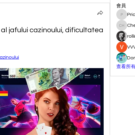
會員
Pri
Pricemi
Ch
al jafului cazinoului, dificultatea 
Chengg
roll
VVV
cazinoului
Don
查看所有