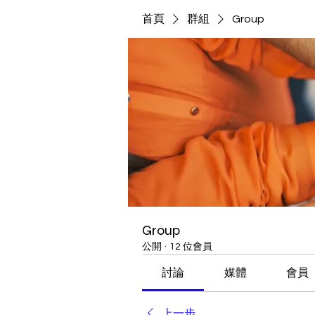
首頁
群組
Group
Group
公開
·
12 位會員
討論
媒體
會員
上一步