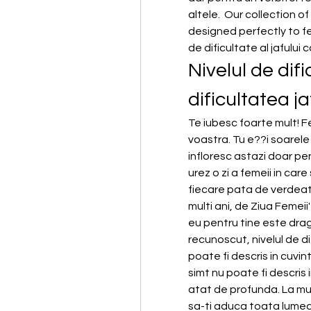
altele.  Our collection 
designed perfectly to fe
de dificultate al jafului c
Nivelul de difi
dificultatea ja
Te iubesc foarte mult! Fel
voastra. Tu e??i soarele 
infloresc astazi doar pent
urez o zi a femeii in car
fiecare pata de verdeat
multi ani, de Ziua Femeii
eu pentru tine este dra
recunoscut, nivelul de dif
poate fi descris in cuvi
simt nu poate fi descris 
atat de profunda. La mul?
sa-ti aduca toata lumea 