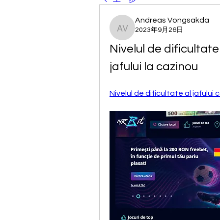
Andreas Vongsakda
2023年9月26日
Andreas Vongsakda
Nivelul de dificultate 
jafului la cazinou
Nivelul de dificultate al jafului 