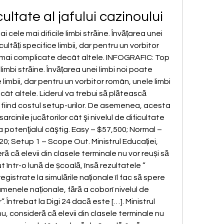
cultate al jafului cazinoului
cele mai dificile limbi străine. Învățarea unei 
cultăți specifice limbii, dar pentru un vorbitor 
i mai complicate decât altele. INFOGRAFIC: Top 
 limbi străine. Învățarea unei limbi noi poate 
ce limbii, dar pentru un vorbitor român, unele limbi 
ât altele. Liderul va trebui să plătească 
 fiind costul setup-urilor. De asemenea, acesta 
rcinile jucătorilor cât şi nivelul de dificultate 
ţa potenţialul câştig. Easy – $57,500; Normal – 
0; Setup 1 – Scope Out. Ministrul Educației, 
 că elevii din clasele terminale nu vor reuși să 
 într-o lună de școală, însă rezultatele ”
istrate la simulările naționale îl fac să spere 
menele naționale, fără a coborî nivelul de 
”. Întrebat la Digi 24 dacă este […]. Ministrul 
, consideră că elevii din clasele terminale nu 