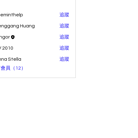
ceminthelp
追蹤
nthelp
enggang Huang
追蹤
ang Huang
ingor
追蹤
 2010
追蹤
na Stella
追蹤
會員（12）