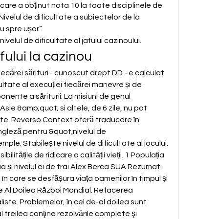
ă care a obținut nota 10 la toate disciplinele de 
Nivelul de dificultate a subiectelor de la 
 spre ușor”. 
nivelul de dificultate al jafului cazinoului.
fului la cazinou
fiecărei sărituri - cunoscut drept DD - e calculat 
ultate al execuției fiecărei manevre și de 
nente a săriturii. La misiuni de genul 
ie &amp;quot; si altele, de 6 zile, nu pot 
tate. Reverso Context oferă traducere în 
gleză pentru &quot;nivelul de 
ple: Stabilește nivelul de dificultate al jocului. 
ilitățile de ridicare a calității vieții. 1 Populația 
ția și nivelul ei de trai Alex Berca SUA Rezumat: 
e în care se desfășura viața oamenilor în timpul și 
 Al Doilea Război Mondial. Refacerea 
liste. Problemelor, în cel de-al doilea sunt 
al treilea conţine rezolvările complete şi 