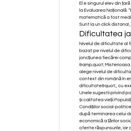
El e singurul elev din țar
la Evaluarea Națională. ”
matematică a fost mediu
Sunt la un click distana!, 
Dificultatea ja
Nivelul de dificultate al 
bazat pe nivelul de dific
joncțiunea fiecărei compo
&amp;quot; Misterioasa As
alege nivelul de dificul
context din română în en
dificultate&quot;, cu exem
Unele sugestii privind posib
și calitatea vieții Popula
Condițiilor social-politic
după terminarea celui de
economică a țărilor socia
oferite răspunsurile, iar 