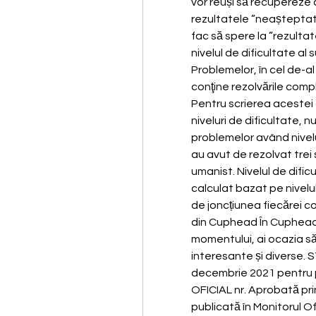
vor reuși să recupereze c
rezultatele ”neașteptat d
fac să spere la ”rezulta
nivelul de dificultate al 
Problemelor, în cel de-al 
conţine rezolvările compl
Pentru scrierea acestei 
niveluri de dificultate, n
problemelor având nivelul
au avut de rezolvat trei s
umanist. Nivelul de dificu
calculat bazat pe nivelul
de joncțiunea fiecărei co
din Cuphead În Cuphead, 
momentului, ai ocazia să
interesante și diverse
decembrie 2021 pentru 
OFICIAL nr. Aprobată pr
publicată în Monitorul Ofi