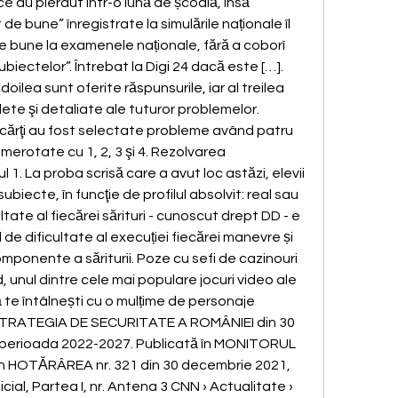
e au pierdut într-o lună de școală, însă 
e bune” înregistrate la simulările naționale îl 
te bune la examenele naționale, fără a coborî 
subiectelor”. Întrebat la Digi 24 dacă este […]. 
doilea sunt oferite răspunsurile, iar al treilea 
ete şi detaliate ale tuturor problemelor. 
cărţi au fost selectate probleme având patru 
umerotate cu 1, 2, 3 şi 4. Rezolvarea 
 1. La proba scrisă care a avut loc astăzi, elevii 
ubiecte, în funcţie de profilul absolvit: real sau 
ltate al fiecărei sărituri - cunoscut drept DD - e 
 de dificultate al execuției fiecărei manevre și 
mponente a săriturii. Poze cu sefi de cazinouri 
unul dintre cele mai populare jocuri video ale 
 te întâlnești cu o mulțime de personaje 
. STRATEGIA DE SECURITATE A ROMÂNIEI din 30 
perioada 2022-2027. Publicată în MONITORUL 
in HOTĂRÂREA nr. 321 din 30 decembrie 2021, 
cial, Partea I, nr. Antena 3 CNN › Actualitate › 