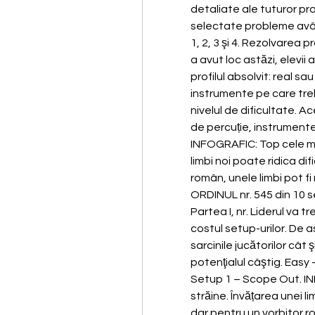
detaliate ale tuturor pro
selectate probleme având
1, 2, 3 şi 4. Rezolvarea 
a avut loc astăzi, elevii 
profilul absolvit: real sa
instrumente pe care treb
nivelul de dificultate. A
de percuție, instrumente
INFOGRAFIC: Top cele mai 
limbi noi poate ridica difi
român, unele limbi pot f
ORDINUL nr. 545 din 10 se
Partea I, nr. Liderul va t
costul setup-urilor. De
sarcinile jucătorilor cât ş
potenţialul câştig. Easy
Setup 1 – Scope Out. INF
străine. Învățarea unei lim
dar pentru un vorbitor r