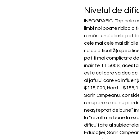
Nivelul de difi
INFOGRAFIC: Top cele mai 
limbi noi poate ridica difi
român, unele limbi pot f
cele mai cele mai dificile
ridica dificultăți specifi
pot fi mai complicate dec
înainte 11. 500$, acesta
este cel care va decide sa
al jafului care va influen
$115,000; Hard – $158,12
Sorin Cîmpeanu, consideră
recupereze ce au pierdut
neașteptat de bune” înreg
la ”rezultate bune la exa
dificultate al subiectelor
Educației, Sorin Cîmpeanu