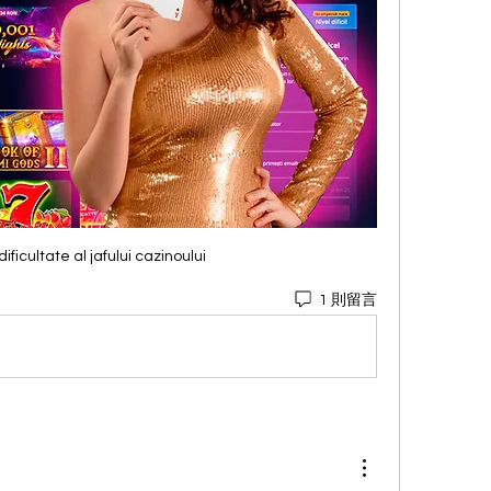
dificultate al jafului cazinoului
1 則留言