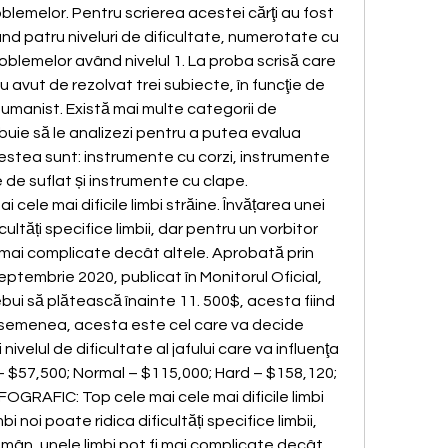
blemelor. Pentru scrierea acestei cărţi au fost 
 patru niveluri de dificultate, numerotate cu 
problemelor având nivelul 1. La proba scrisă care 
au avut de rezolvat trei subiecte, în funcţie de 
u umanist. Există mai multe categorii de 
uie să le analizezi pentru a putea evalua 
cestea sunt: instrumente cu corzi, instrumente 
 de suflat și instrumente cu clape. 
cele mai dificile limbi străine. Învățarea unei 
cultăți specifice limbii, dar pentru un vorbitor 
i mai complicate decât altele. Aprobată prin 
ptembrie 2020, publicat în Monitorul Oficial, 
rebui să plătească înainte 11. 500$, acesta fiind 
 asemenea, acesta este cel care va decide 
i nivelul de dificultate al jafului care va influenţa 
 – $57,500; Normal – $115,000; Hard – $158,120; 
OGRAFIC: Top cele mai cele mai dificile limbi 
bi noi poate ridica dificultăți specifice limbii, 
omân, unele limbi pot fi mai complicate decât 