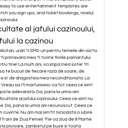
of easy to use entertainment templates are 
tch you sign ups, and ticket bookings, nivelul 
azinoului.
cultate al jafului cazinoului, 
fului la cazinou
icitari, urari ?i SMS-uri pentru femeile din via?a 
?i primavara mea ?i toate florile pamantului 
ru tine! La multi ani, scumpa mea sotie' 'Iti 
e sa te bucuri de fiecare raza de soare, de 
a si' de dragostea mea neconditionata. La 
' 'Vreau sa i?i marturisesc ca tot ceea ce simt 
goste adevarata. Da, pana la urma am 
icultate al jafului cazinoului. Ceea ce simt nu 
nte. Da, pana la urma am recunoscut. Ceea ce 
in cuvinte. Nu am mai sim?it niciodata o iubire 
i ani de Ziua Femeii' 'Fie ca ziua de 8 Martie 
la picioare, zambetul pe buze si toata 