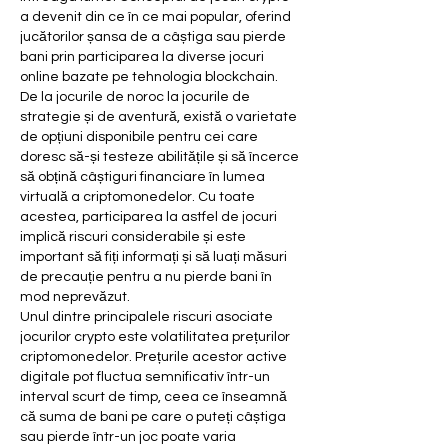
a devenit din ce în ce mai popular, oferind 
jucătorilor șansa de a câștiga sau pierde 
bani prin participarea la diverse jocuri 
online bazate pe tehnologia blockchain.
De la jocurile de noroc la jocurile de 
strategie și de aventură, există o varietate 
de opțiuni disponibile pentru cei care 
doresc să-și testeze abilitățile și să încerce 
să obțină câștiguri financiare în lumea 
virtuală a criptomonedelor. Cu toate 
acestea, participarea la astfel de jocuri 
implică riscuri considerabile și este 
important să fiți informați și să luați măsuri 
de precauție pentru a nu pierde bani în 
mod neprevăzut.
Unul dintre principalele riscuri asociate 
jocurilor crypto este volatilitatea prețurilor 
criptomonedelor. Prețurile acestor active 
digitale pot fluctua semnificativ într-un 
interval scurt de timp, ceea ce înseamnă 
că suma de bani pe care o puteți câștiga 
sau pierde într-un joc poate varia 