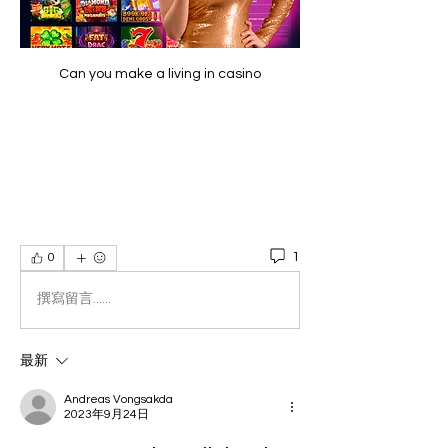
Can you make a living in casino
1
0
撰寫留言......
最新
Andreas Vongsakda
2023年9月24日