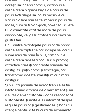
Indiferent că ești un jucător înrăit sau doar 
dorești să încerci norocul, cazinourile 
online oferă o gamă largă de opțiuni de 
jocuri. Poți alege să joci la mașinile cu 
sloturi clasice sau să te implici în jocuri de 
masă, cum ar fi blackjack, poker sau ruletă. 
Cu o varietate atât de mare de jocuri 
disponibile, vei găsi întotdeauna ceva pe 
gustul tău.
Unul dintre avantajele jocurilor de noroc 
online este faptul că poți începe să joci cu 
sume mici de bani. În plus, cazinourile 
online oferă adesea bonusuri și promoții 
atractive care îți pot crește șansele de 
câștig. Cu puțin noroc și strategie, poți 
transforma aceste investiții mici în mari 
câștiguri.
Și nu uita, jocurile de noroc trebuie să fie 
întotdeauna o formă de divertisment și nu 
o sursă de venit stabilă. Joacă responsabil 
și stabilește-ți limitele. Fii informat despre 
regulile jocurilor și gestionează-ți banii cu 
atenție pentru a te bucura de experiența 