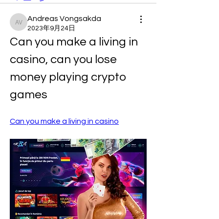
Andreas Vongsakda
Andreas Vongsakda
2023年9月24日
Can you make a living in 
casino, can you lose 
money playing crypto 
games
Can you make a living in casino