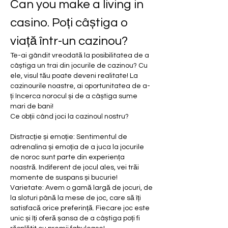
Can you make a living in 
casino. Poți câștiga o 
viață într-un cazinou?
Te-ai gândit vreodată la posibilitatea de a 
câștiga un trai din jocurile de cazinou? Cu 
ele, visul tău poate deveni realitate! La 
cazinourile noastre, ai oportunitatea de a-
ți încerca norocul și de a câștiga sume 
mari de bani!
Ce obții când joci la cazinoul nostru?
Distracție și emoție: Sentimentul de 
adrenalina și emoția de a juca la jocurile 
de noroc sunt parte din experiența 
noastră. Indiferent de jocul ales, vei trăi 
momente de suspans și bucurie!
Varietate: Avem o gamă largă de jocuri, de 
la sloturi până la mese de joc, care să îți 
satisfacă orice preferință. Fiecare joc este 
unic și îți oferă șansa de a câștiga poți fi 